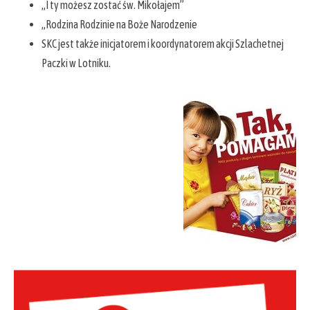
„I ty możesz zostać św. Mikołajem”
„Rodzina Rodzinie na Boże Narodzenie
SKC jest także inicjatorem i koordynatorem akcji Szlachetnej
Paczki w Lotniku.