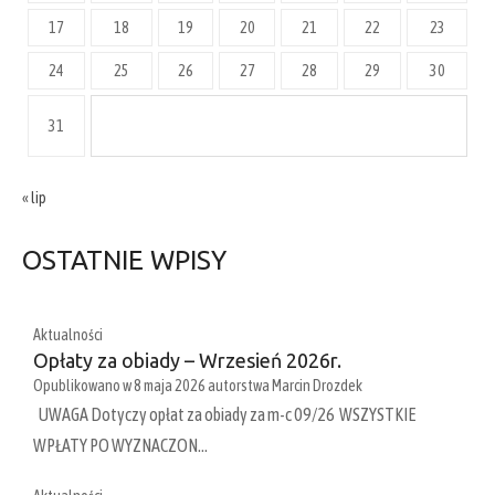
17
18
19
20
21
22
23
24
25
26
27
28
29
30
31
« lip
OSTATNIE WPISY
Aktualności
Opłaty za obiady – Wrzesień 2026r.
Opublikowano w
8 maja 2026
autorstwa
Marcin Drozdek
UWAGA Dotyczy opłat za obiady za m-c 09/26 WSZYSTKIE
WPŁATY PO WYZNACZON…