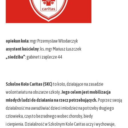
opiekun koła
: mgr Przemysław Włodarczyk
asystent kościelny
: ks. mgr Mariusz Łuszczek
„siedziba”
: gabinet i zaplecze 44
Szkolne Koło Caritas (SKC)
to koło, działające na zasadzie
wolontariatu na obszarze szkoły.
Jego celem jest mobilizacja
młodych ludzi do działania na rzecz potrzebujących.
Poprzez swoją
działalność ma uwrażliwiać dzieci i młodzież na potrzeby drugiego
człowieka, często bezradnego wobec choroby, biedy
i cierpienia. Działalność w Szkolnym Kole Caritas uczy i wychowuje,