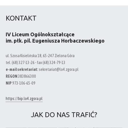
KONTAKT
IV Liceum Ogólnokształcące
im. płk. pil. Eugeniusza Horbaczewskiego
ul. Szosa Kisielińska 18, 65-247 Zielona Góra
tel. (68) 327-13-26 • fax (68) 324-79-13
e-mail sekretariat:
sekretariat@lo4.zgora.pl
REGON
383866300
NIP
973-106-65-09
https://bip.lo4.zgora.pl
JAK DO NAS TRAFIĆ?