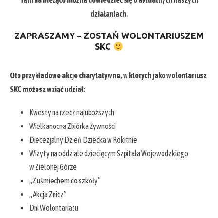
Tam na bieżąco można dowiedzieć się o aktualnych naszych
działaniach.
ZAPRASZAMY – ZOSTAŃ WOLONTARIUSZEM
SKC
Oto przykładowe akcje charytatywne, w których jako wolontariusz
SKC możesz wziąć udział:
Kwesty na rzecz najuboższych
Wielkanocna Zbiórka Żywności
Diecezjalny Dzień Dziecka w Rokitnie
Wizyty na oddziale dziecięcym Szpitala Wojewódzkiego
w Zielonej Górze
„Z uśmiechem do szkoły”
„Akcja Znicz”
Dni Wolontariatu