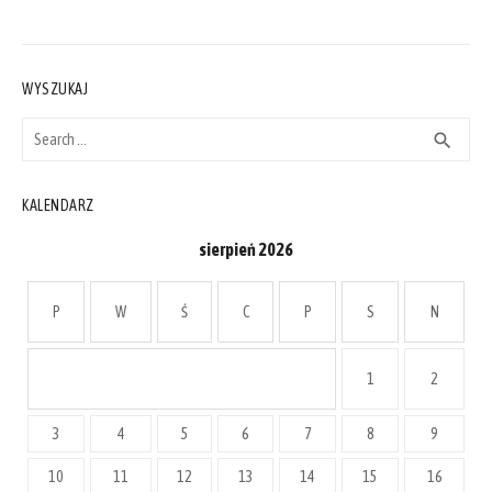
WYSZUKAJ
Search
SEAR
search
for:
KALENDARZ
sierpień 2026
P
W
Ś
C
P
S
N
1
2
3
4
5
6
7
8
9
10
11
12
13
14
15
16