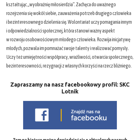
kształtując „wyobraźnię miłosierdzia”. Zachęca do uważnego
rozejrzenia się wokół siebie, zauważenia potrzeb drugiego człowieka
i bezinteresownego dzielenia się. Wolontariat uczy pomagania innym
i odpowiedzialności społecznej, która stanowi ważny aspekt
w rozwoju osobowościowym młodego człowieka. Rozwija inicjatywę
młodych, pozwala im pomnażać swoje talenty i realizować pomysły.
Uczy też umiejętności współpracy, wrażliwości, otwarcia społecznego,
bezinteresowności, rezygnacji z własnych korzyści na rzecz bliźniego.
Zapraszamy na nasz facebookowy profil: SKC
Lotnik