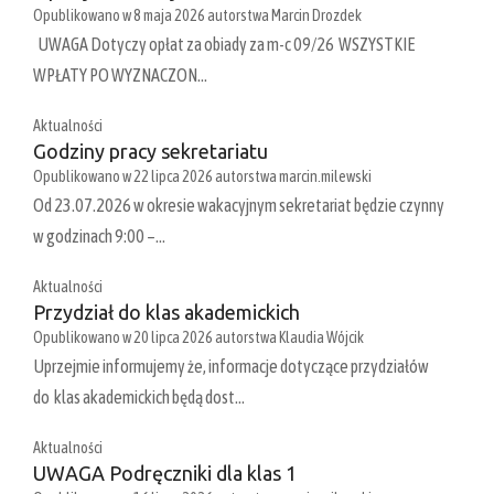
Opublikowano w
8 maja 2026
autorstwa
Marcin Drozdek
UWAGA Dotyczy opłat za obiady za m-c 09/26 WSZYSTKIE
WPŁATY PO WYZNACZON…
Aktualności
Godziny pracy sekretariatu
Opublikowano w
22 lipca 2026
autorstwa
marcin.milewski
Od 23.07.2026 w okresie wakacyjnym sekretariat będzie czynny
w godzinach 9:00 –…
Aktualności
Przydział do klas akademickich
Opublikowano w
20 lipca 2026
autorstwa
Klaudia Wójcik
Uprzejmie informujemy że, informacje dotyczące przydziałów
do klas akademickich będą dost…
Aktualności
UWAGA Podręczniki dla klas 1