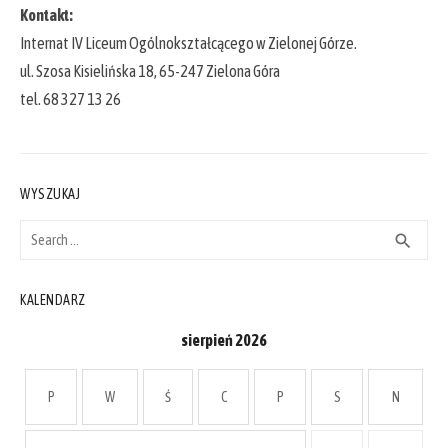
Kontakt:
Internat IV Liceum Ogólnokształcącego w Zielonej Górze.
ul. Szosa Kisielińska 18, 65-247 Zielona Góra
tel. 68 327 13 26
WYSZUKAJ
Search
SEAR
search
for:
KALENDARZ
sierpień 2026
P
W
Ś
C
P
S
N