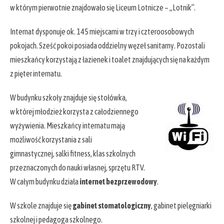
w którym pierwotnie znajdowało się Liceum Lotnicze – „Lotnik”.
Internat dysponuje ok. 145 miejscami w trzy i czteroosobowych
pokojach. Sześć pokoi posiada oddzielny węzeł sanitarny. Pozostali
mieszkańcy korzystają z łazienek i toalet znajdujących się na każdym
z pięter internatu.
W budynku szkoły znajduje się stołówka,
w której młodzież korzysta z całodziennego
wyżywienia. Mieszkańcy internatu mają
możliwość korzystania z sali
gimnastycznej, salki fitness, klas szkolnych
przeznaczonych do nauki własnej, sprzętu RTV.
W całym budynku działa
internet bezprzewodowy
.
W szkole znajduje się
gabinet stomatologiczny
, gabinet pielęgniarki
szkolnej i pedagoga szkolnego.