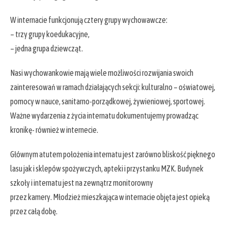
W internacie funkcjonują cztery grupy wychowawcze:
– trzy grupy koedukacyjne,
– jedna grupa dziewcząt.
Nasi wychowankowie mają wiele możliwości rozwijania swoich
zainteresowań w ramach działających sekcji: kulturalno – oświatowej,
pomocy w nauce, sanitarno-porządkowej, żywieniowej, sportowej.
Ważne wydarzenia z życia internatu dokumentujemy prowadząc
kronikę- również w internecie.
Głównym atutem położenia internatu jest zarówno bliskość pięknego
lasu jak i sklepów spożywczych, apteki i przystanku MZK. Budynek
szkoły i internatu jest na zewnątrz monitorowny
przez kamery. Młodzież mieszkająca w internacie objęta jest opieką
przez całą dobę.