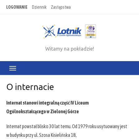
Skip
LOGOWANIE
Dziennik
Zastępstwa
to
content
Witamy na pokładzie!
O internacie
Internat stanowi integralną część
IV Liceum
Ogólnokształcącego
w Zielonej Górze
Internat powstał blisko 30 lat temu. Od 1979 roku usytuowany jest
w budynku przy ul. Szosa Kisielińska 18,