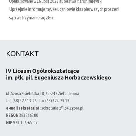
Opublikowano w
16 lipca 2026
autorstwa
marcin.milewski
Uprzejmie informujemy, że uczniowie klas pierwszych proszeni
są o wstrzymanie się z&n…
KONTAKT
IV Liceum Ogólnokształcące
im. płk. pil. Eugeniusza Horbaczewskiego
ul. Szosa Kisielińska 18, 65-247 Zielona Góra
tel. (68) 327-13-26 • fax (68) 324-79-13
e-mail sekretariat:
sekretariat@lo4.zgora.pl
REGON
383866300
NIP
973-106-65-09