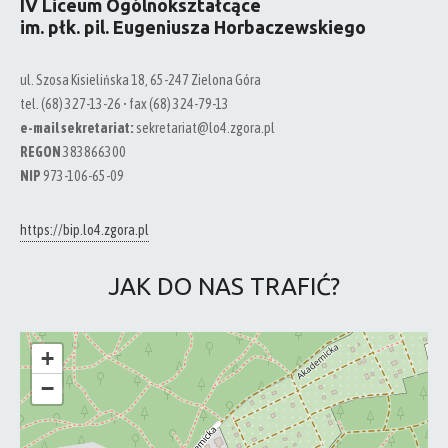
IV Liceum Ogólnokształcące
im. płk. pil. Eugeniusza Horbaczewskiego
ul. Szosa Kisielińska 18, 65-247 Zielona Góra
tel. (68) 327-13-26 • fax (68) 324-79-13
e-mail sekretariat:
sekretariat@lo4.zgora.pl
REGON
383866300
NIP
973-106-65-09
https://bip.lo4.zgora.pl
JAK DO NAS TRAFIĆ?
+
−