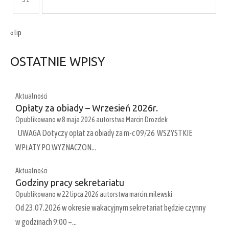
« lip
OSTATNIE WPISY
Aktualności
Opłaty za obiady – Wrzesień 2026r.
Opublikowano w
8 maja 2026
autorstwa
Marcin Drozdek
UWAGA Dotyczy opłat za obiady za m-c 09/26 WSZYSTKIE
WPŁATY PO WYZNACZON…
Aktualności
Godziny pracy sekretariatu
Opublikowano w
22 lipca 2026
autorstwa
marcin.milewski
Od 23.07.2026 w okresie wakacyjnym sekretariat będzie czynny
w godzinach 9:00 –…