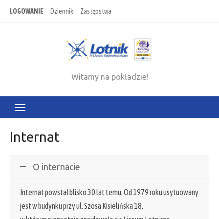
Skip
LOGOWANIE
Dziennik
Zastępstwa
to
content
Witamy na pokładzie!
Internat
O internacie
Internat powstał blisko 30 lat temu. Od 1979 roku usytuowany
jest w budynku przy ul. Szosa Kisielińska 18,