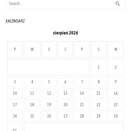
Search
SEAR
search
for:
KALENDARZ
sierpień 2026
P
W
Ś
C
P
S
N
1
2
3
4
5
6
7
8
9
10
11
12
13
14
15
16
17
18
19
20
21
22
23
24
25
26
27
28
29
30
31