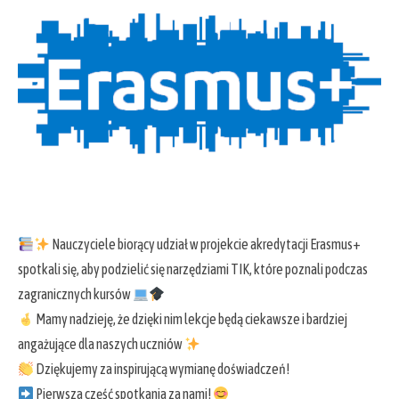
Nauczyciele biorący udział w projekcie akredytacji Erasmus+
spotkali się, aby podzielić się narzędziami TIK, które poznali podczas
zagranicznych kursów
Mamy nadzieję, że dzięki nim lekcje będą ciekawsze i bardziej
angażujące dla naszych uczniów
Dziękujemy za inspirującą wymianę doświadczeń!
Pierwsza część spotkania za nami!