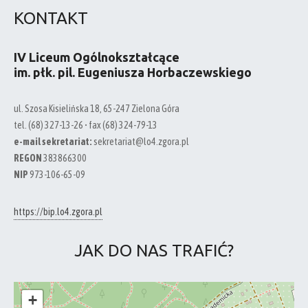
KONTAKT
IV Liceum Ogólnokształcące
im. płk. pil. Eugeniusza Horbaczewskiego
ul. Szosa Kisielińska 18, 65-247 Zielona Góra
tel. (68) 327-13-26 • fax (68) 324-79-13
e-mail sekretariat:
sekretariat@lo4.zgora.pl
REGON
383866300
NIP
973-106-65-09
https://bip.lo4.zgora.pl
JAK DO NAS TRAFIĆ?
+