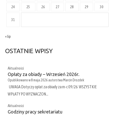
24
25
26
27
28
29
30
31
« lip
OSTATNIE WPISY
Aktualności
Opłaty za obiady – Wrzesień 2026r.
Opublikowano w
8 maja 2026
autorstwa
Marcin Drozdek
UWAGA Dotyczy opłat za obiady za m-c 09/26 WSZYSTKIE
WPŁATY PO WYZNACZON…
Aktualności
Godziny pracy sekretariatu