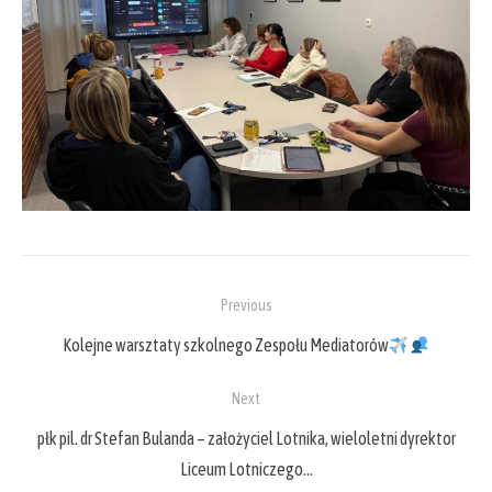
Nawigacja
Previous
wpisu
Previous
Kolejne warsztaty szkolnego Zespołu Mediatorów
post:
Next
Next
płk pil. dr Stefan Bulanda – założyciel Lotnika, wieloletni dyrektor
post:
Liceum Lotniczego…