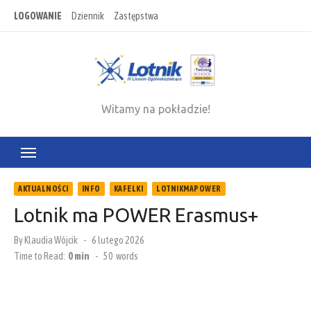
Skip
LOGOWANIE
Dziennik
Zastępstwa
to
content
Witamy na pokładzie!
AKTUALNOŚCI
INFO
KAFELKI
LOTNIKMAPOWER
Lotnik ma POWER Erasmus+
Posted
By
Klaudia Wójcik
6 lutego 2026
on
Time to Read:
0 min
-
50
words