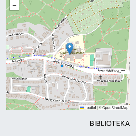
−
Leaflet
|
©
OpenStreetMap
BIBLIOTEKA