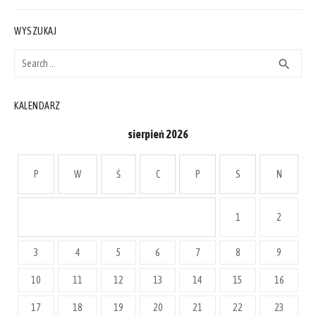
WYSZUKAJ
Search
SEAR
search
for:
KALENDARZ
sierpień 2026
P
W
Ś
C
P
S
N
1
2
3
4
5
6
7
8
9
10
11
12
13
14
15
16
17
18
19
20
21
22
23